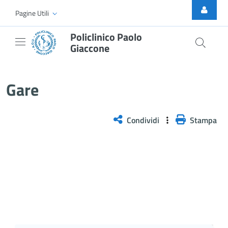
Skip to Main Content
Pagine Utili
Policlinico Paolo
Giaccone
Gare
Gare
Condividi
Stampa