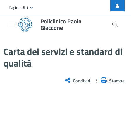
Skip to Main Content
Pagine Utili
Policlinico Paolo
Giaccone
Carta dei servizi e standard di qu
Carta dei servizi e standard di
qualità
Condividi
Stampa