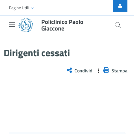
Skip to Main Content
Pagine Utili
Policlinico Paolo
Giaccone
Dirigenti cessati
Dirigenti cessati
Condividi
Stampa