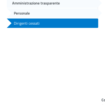
Amministrazione trasparente
Personale
Dirigenti cessati
C