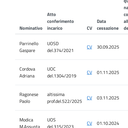
qu
n
Atto
c
conferimento
Data
al
Nominativo
incarico
CV
cessazione
de
Parrinello
UOSD
CV
30.09.2025
Gaspare
del.374/2021
Cordova
UOC
CV
01.11.2025
Adriana
del.1304/2019
Ragonese
altissima
CV
03.11.2025
Paolo
prof.del.522/2025
Modica
UOS
CV
01.10.2024
M.Assunta
del.315/2023