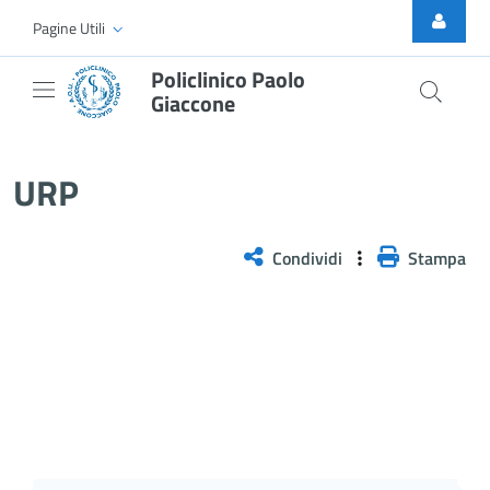
Skip to Main Content
Pagine Utili
Policlinico Paolo
Giaccone
URP
URP
Condividi
Stampa