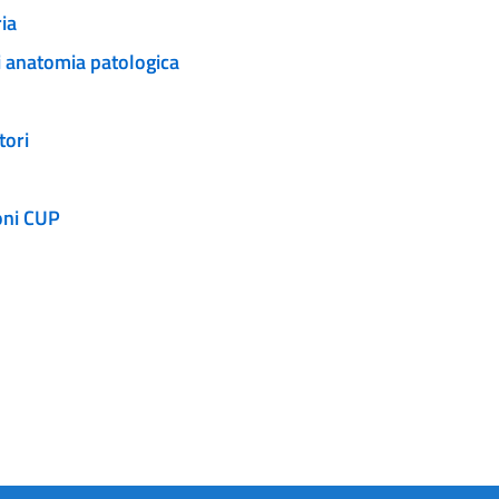
ria
i anatomia patologica
tori
oni CUP