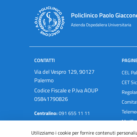
Policlinico Paolo Giaccon
Azienda Ospedaliera Universitaria
CONTATTI
PAGINE
Via del Vespro 129, 90127
CEL Pa
Palermo
CET Sic
Codice Fiscale e P.Iva AOUP
Regola
05841790826
Comitat
Teleme
Centralino:
091 655 11 11
MedOra
Pec:
protocollo@cert.policlinico.pa.it
Utilizziamo i cookie per fornire contenuti personali