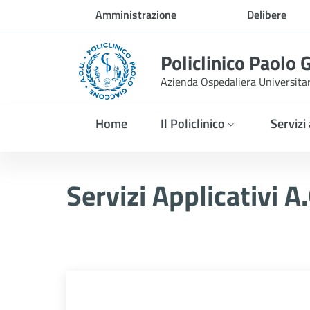
Skip to Main Content
Amministrazione
Delibere
trasparente
Policlinico Paolo 
Azienda Ospedaliera Universita
Home
Il Policlinico
Servizi
Servizi Applicativi A.O.U.P
Servizi Applicativi A