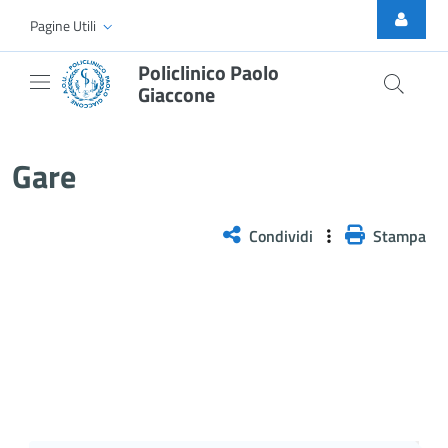
Skip to Main Content
Pagine Utili
Policlinico Paolo
Giaccone
Gare
Gare
Condividi
Stampa