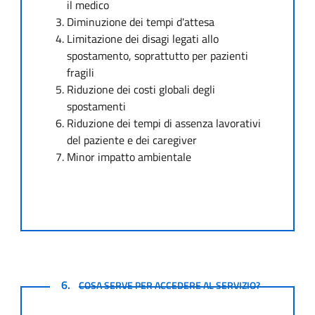
il medico
Diminuzione dei tempi d'attesa
Limitazione dei disagi legati allo
spostamento, soprattutto per pazienti
fragili
Riduzione dei costi globali degli
spostamenti
Riduzione dei tempi di assenza lavorativi
del paziente e dei caregiver
Minor impatto ambientale
COSA SERVE PER ACCEDERE AL SERVIZIO?
6.
COSA SERVE PER ACCEDERE AL SERVIZIO?