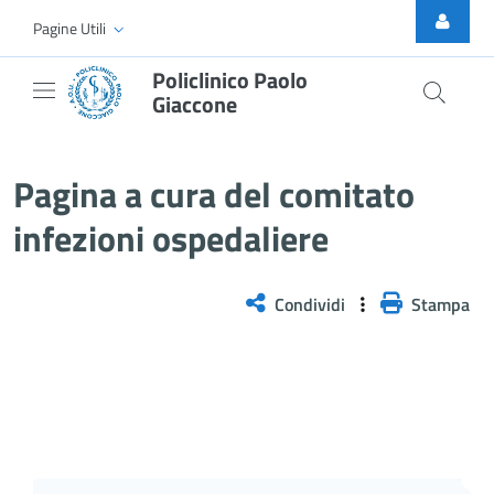
Skip to Main Content
Pagine Utili
Policlinico Paolo
Giaccone
Telemedicina
Pagina a cura del comitato
infezioni ospedaliere
Condividi
Stampa