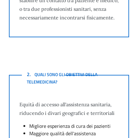
stabilire un contatto tra paziente e medico,
o tra due professionisti sanitari, senza
necessariamente incontrarsi fisicamente.
QUALI SONO GLI OBIETTIVI DELLA TELEMEDICINA?
2.
QUALI SONO GLI OBIETTIVI DELLA
TELEMEDICINA?
Equità di accesso all'assistenza sanitaria,
riducendo i divari geografici e territoriali
Migliore esperienza di cura dei pazienti
Maggiore qualità dell'assistenza