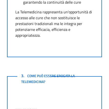
garantendo la continuità delle cure
La Telemedicina rappresenta un'opportunità di
accesso alle cure che non sostituisce le
prestazioni tradizionali ma le integra per
potenziarne efficacia, efficienza e
appropriatezza.
COME PUÒ ESSERE EROGATA LA TELEMEDICINA?
3.
COME PUÒ ESSERE EROGATA LA
TELEMEDICINA?