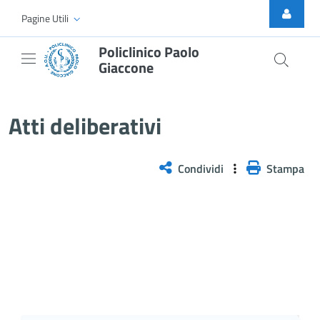
Skip to Main Content
Pagine Utili
Policlinico Paolo
Giaccone
Archivio Atti Deliberativi
Atti deliberativi
Condividi
Stampa