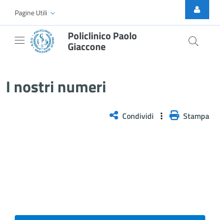
Skip to Main Content
Pagine Utili
Policlinico Paolo
Giaccone
I nostri numeri
I nostri numeri
Condividi
Stampa