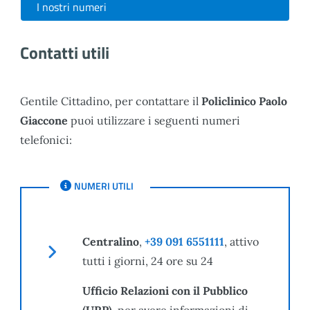
I nostri numeri
Contatti utili
Gentile Cittadino, per contattare il
Policlinico Paolo
Giaccone
puoi utilizzare i seguenti numeri
telefonici:
NUMERI UTILI
NUMERI UTILI
Centralino
,
+39 091 6551111
, attivo
tutti i giorni, 24 ore su 24
Ufficio Relazioni con il Pubblico
(URP)
, per avere informazioni di