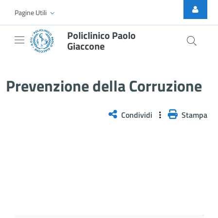
Skip to Main Content
Pagine Utili
Policlinico Paolo
Giaccone
Prevenzione della Corruzione
Prevenzione della Corruzione
Condividi
Stampa