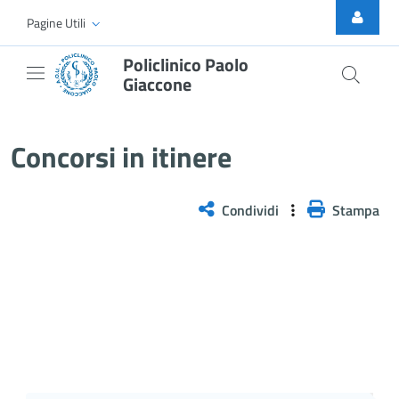
Skip to Main Content
Pagine Utili
Policlinico Paolo
Giaccone
Selezione pubblica, per titoli e c
Concorsi in itinere
Condividi
Stampa