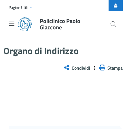
Skip to Main Content
Pagine Utili
Policlinico Paolo
Giaccone
Organo di Indirizzo
Organo di Indirizzo
Condividi
Stampa