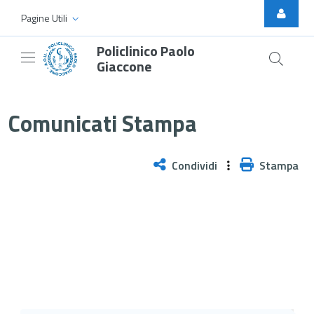
Skip to Main Content
Pagine Utili
Policlinico Paolo
Giaccone
Sottoscritti gli accordi sindacali
Comunicati Stampa
Condividi
Stampa