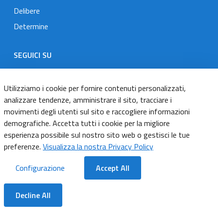
Delibere
Determine
SEGUICI SU
Designers Italia
Twitter
Instagram
Youtube
Linkedin
Utilizziamo i cookie per fornire contenuti personalizzati,
analizzare tendenze, amministrare il sito, tracciare i
movimenti degli utenti sul sito e raccogliere informazioni
Dichiarazione di accessibilità
demografiche. Accetta tutti i cookie per la migliore
esperienza possibile sul nostro sito web o gestisci le tue
Informativa cookie
preferenze.
Visualizza la nostra Privacy Policy
Informativa privacy
Configurazione
Accept All
Note legali
Decline All
Servizi Applicativi
Dentro la Sezione