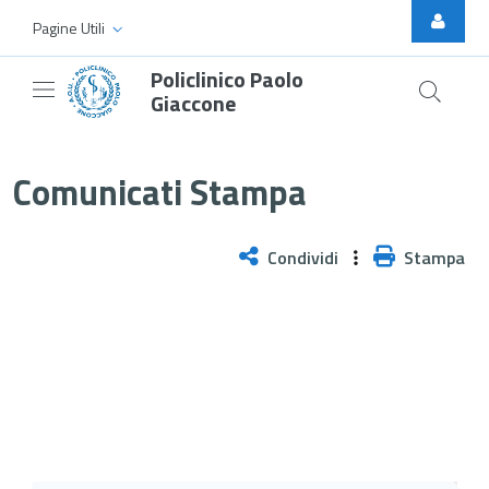
Skip to Main Content
Pagine Utili
Policlinico Paolo
Giaccone
ISS, pubblicate le linee guida su
Comunicati Stampa
Condividi
Stampa