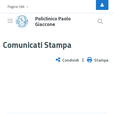
Skip to Main Content
Pagine Utili
Policlinico Paolo
Giaccone
Il 13 luglio assemblea della Scu
Comunicati Stampa
Condividi
Stampa