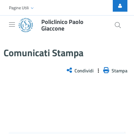
Skip to Main Content
Pagine Utili
Policlinico Paolo
Giaccone
Comunicati stampa
Comunicati Stampa
Condividi
Stampa