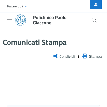
Skip to Main Content
Pagine Utili
Policlinico Paolo
Giaccone
Comunicati stampa
Comunicati Stampa
Condividi
Stampa