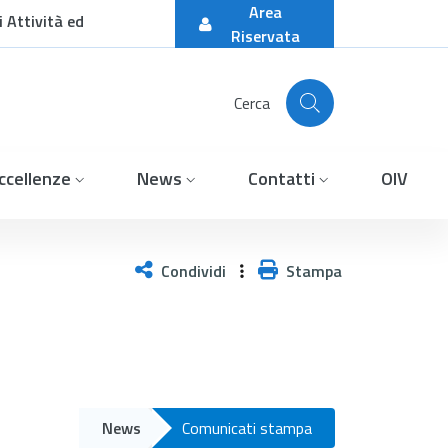
Area
 Attività ed
Riservata
Cerca
ccellenze
News
Contatti
OIV
ri due radiologi del &#34;
Condividi
Stampa
News
Comunicati stampa