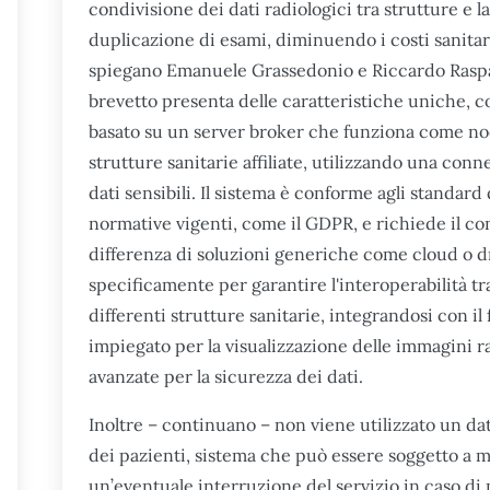
condivisione dei dati radiologici tra strutture e
duplicazione di esami, diminuendo i costi sanitari
spiegano Emanuele Grassedonio e Riccardo Raspant
brevetto presenta delle caratteristiche uniche, c
basato su un server broker che funziona come nodo
strutture sanitarie affiliate, utilizzando una con
dati sensibili. Il sistema è conforme agli standard
normative vigenti, come il GDPR, e richiede il co
differenza di soluzioni generiche come cloud o dr
specificamente per garantire l'interoperabilità tr
differenti strutture sanitarie, integrandosi con 
impiegato per la visualizzazione delle immagini r
avanzate per la sicurezza dei dati.
Inoltre – continuano – non viene utilizzato un dat
dei pazienti, sistema che può essere soggetto a m
un’eventuale interruzione del servizio in caso d