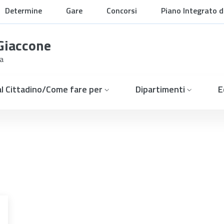
Determine
Gare
Concorsi
Piano Integrato di
Organizzazione
 Giaccone
ia
 al Cittadino/Come fare per
Dipartimenti
E
ualità delle cure, invento