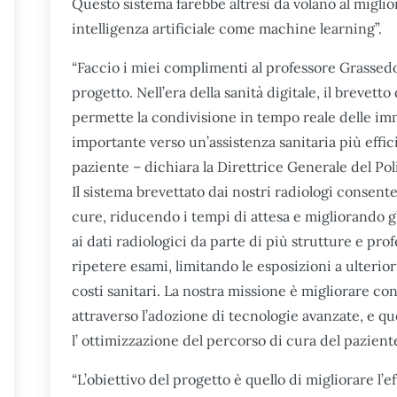
Questo sistema farebbe altresì da volano al miglior
intelligenza artificiale come machine learning”.
“Faccio i miei complimenti al professore Grassedo
progetto. Nell’era della sanità digitale, il brevet
permette la condivisione in tempo reale delle i
importante verso un’assistenza sanitaria più effi
paziente – dichiara la Direttrice Generale del Po
Il sistema brevettato dai nostri radiologi consent
cure, riducendo i tempi di attesa e migliorando gli
ai dati radiologici da parte di più strutture e pro
ripetere esami, limitando le esposizioni a ulterio
costi sanitari. La nostra missione è migliorare c
attraverso l’adozione di tecnologie avanzate, e q
l’ ottimizzazione del percorso di cura del paziente
“L’obiettivo del progetto è quello di migliorare l’e