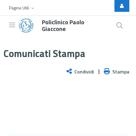
Skip to Main Content
Pagine Utili
Policlinico Paolo
Giaccone
Il Professore Alfredo Galassi nu
Comunicati Stampa
Condividi
Stampa