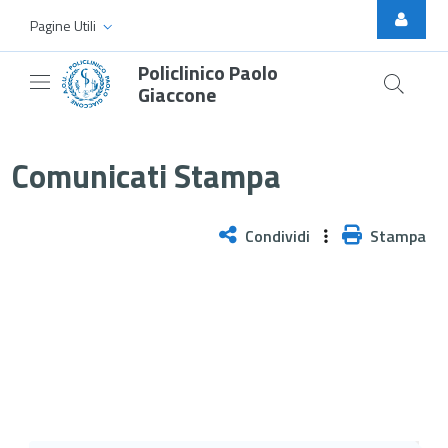
Skip to Main Content
Pagine Utili
Policlinico Paolo
Giaccone
Il ministro Schillaci a Lampedu
Comunicati Stampa
Condividi
Stampa