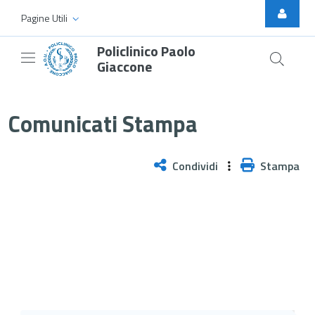
Skip to Main Content
Pagine Utili
Policlinico Paolo
Giaccone
Gli pneumologi del Policlinico in
Comunicati Stampa
Condividi
Stampa