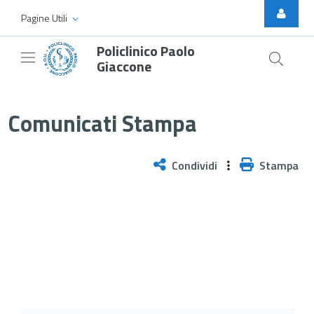
Skip to Main Content
Pagine Utili
Policlinico Paolo
Giaccone
Giornata contro la violenza sull
Comunicati Stampa
Condividi
Stampa