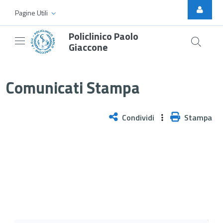
Skip to Main Content
Pagine Utili
Policlinico Paolo
Giaccone
Centro prelievi chiuso il 7 e 10
Comunicati Stampa
Condividi
Stampa