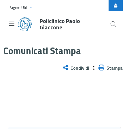
Skip to Main Content
Pagine Utili
Policlinico Paolo
Giaccone
BPCO, due nuovi ambulatori per l
Comunicati Stampa
Condividi
Stampa