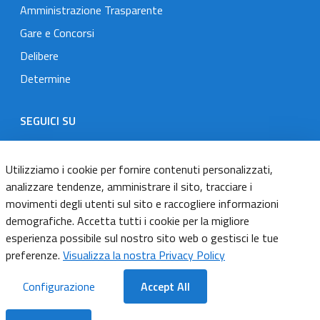
Amministrazione Trasparente
Gare e Concorsi
Delibere
Determine
SEGUICI SU
Designers Italia
Twitter
Instagram
Youtube
Linkedin
Utilizziamo i cookie per fornire contenuti personalizzati,
analizzare tendenze, amministrare il sito, tracciare i
movimenti degli utenti sul sito e raccogliere informazioni
Dichiarazione di accessibilità
demografiche. Accetta tutti i cookie per la migliore
esperienza possibile sul nostro sito web o gestisci le tue
Informativa cookie
preferenze.
Visualizza la nostra Privacy Policy
Informativa privacy
Configurazione
Accept All
Note legali