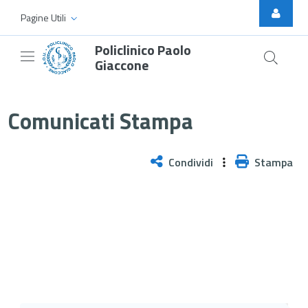
Skip to Main Content
Pagine Utili
Policlinico Paolo
Giaccone
Ambulatorio di Nefrocardiologia, 
Comunicati Stampa
Condividi
Stampa