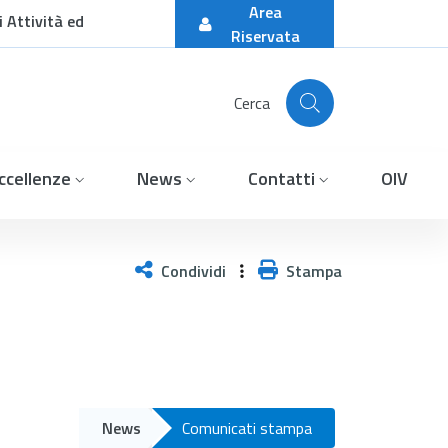
Area
 Attività ed
Riservata
Cerca
ccellenze
News
Contatti
OIV
 medicina e cinema&#34;. E
Condividi
Stampa
News
Comunicati stampa