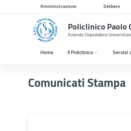
Skip to Main Content
Amministrazione
Delibere
trasparente
Policlinico Paolo
Azienda Ospedaliera Universitar
Home
Il Policlinico
Servizi
8 Marzo: &#34;Le donne ra
Comunicati Stampa