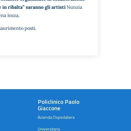
in ribalta” saranno gli artisti
Nunzia
ena Iozza.
esaurimento posti.
Policlinico Paolo
Giaccone
Azienda Ospedaliera
Universitaria