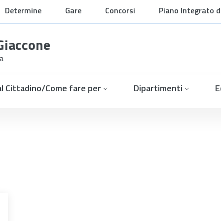
Determine
Gare
Concorsi
Piano Integrato di
Organizzazione
 Giaccone
ia
 al Cittadino/Come fare per
Dipartimenti
E
ccontano: storie di arte,