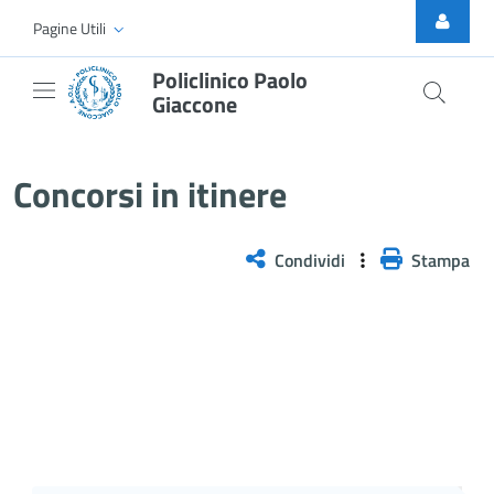
Skip to Main Content
Pagine Utili
Policlinico Paolo
Giaccone
Selezione pubblica, per titoli e 
Concorsi in itinere
Condividi
Stampa